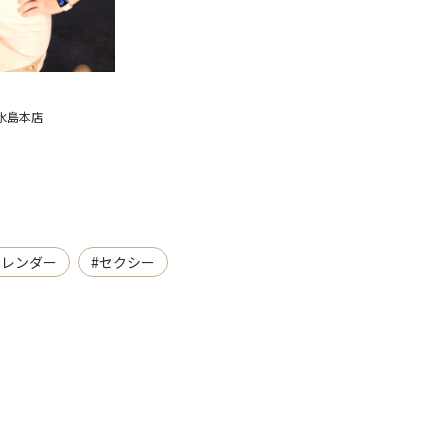
NON
Garden Club 祇園
MAIKO
木 水島本店
Social Club A
スレンダー
#セクシー