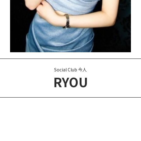
Social Club 今人
RYOU