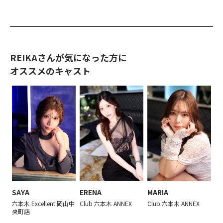
REIKAさんが気になった方に
オススメのキャスト
SAYA
ERENA
MARIA
A
島
六本木 Excellent 岡山中
Club 六本木 ANNEX
Club 六本木 ANNEX
Ne
央町店
本