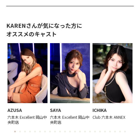
KARENさんが気になった方に
オススメのキャスト
AZUSA
SAYA
ICHIKA
E
島
六本木 Excellent 岡山中
六本木 Excellent 岡山中
Club 六本木 ANNEX
Cl
央町店
央町店